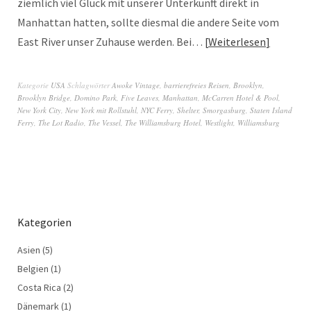
ziemlich viel Glück mit unserer Unterkunft direkt in
Manhattan hatten, sollte diesmal die andere Seite vom
East River unser Zuhause werden. Bei…
Weiterlesen
Kategorie
USA
Schlagwörter
Awoke Vintage
,
barrierefreies Reisen
,
Brooklyn
,
Brooklyn Bridge
,
Domino Park
,
Five Leaves
,
Manhattan
,
McCarren Hotel & Pool
,
New York City
,
New York mit Rollstuhl
,
NYC Ferry
,
Shelter
,
Smorgasburg
,
Staten Island
Ferry
,
The Lot Radio
,
The Vessel
,
The Williamsburg Hotel
,
Westlight
,
Williamsburg
Kategorien
Asien
(5)
Belgien
(1)
Costa Rica
(2)
Dänemark
(1)