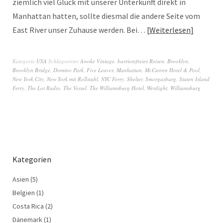
ziemlich viel Glück mit unserer Unterkunft direkt in
Manhattan hatten, sollte diesmal die andere Seite vom
East River unser Zuhause werden. Bei…
Weiterlesen
Kategorie
USA
Schlagwörter
Awoke Vintage
,
barrierefreies Reisen
,
Brooklyn
,
Brooklyn Bridge
,
Domino Park
,
Five Leaves
,
Manhattan
,
McCarren Hotel & Pool
,
New York City
,
New York mit Rollstuhl
,
NYC Ferry
,
Shelter
,
Smorgasburg
,
Staten Island
Ferry
,
The Lot Radio
,
The Vessel
,
The Williamsburg Hotel
,
Westlight
,
Williamsburg
Kategorien
Asien
(5)
Belgien
(1)
Costa Rica
(2)
Dänemark
(1)