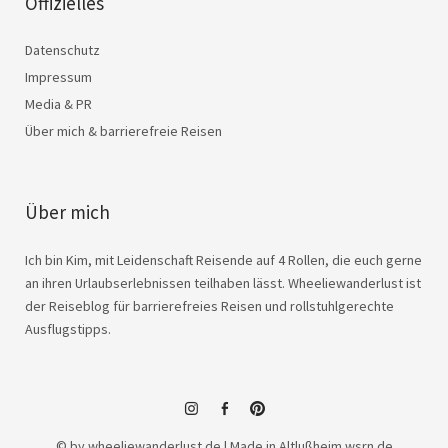
Offizielles
Datenschutz
Impressum
Media & PR
Über mich & barrierefreie Reisen
Über mich
Ich bin Kim, mit Leidenschaft Reisende auf 4 Rollen, die euch gerne
an ihren Urlaubserlebnissen teilhaben lässt. Wheeliewanderlust ist
der Reiseblog für barrierefreies Reisen und rollstuhlgerechte
Ausflugstipps.
instagram
facebook
© by wheeliewanderlust.de | Made in Altlußheim
wsrn.de