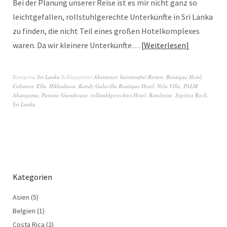
Bei der Planung unserer Reise ist es mir nicht ganz so
leichtgefallen, rollstuhlgerechte Unterkünfte in Sri Lanka
zu finden, die nicht Teil eines großen Hotelkomplexes
waren. Da wir kleinere Unterkünfte…
Weiterlesen
Kategorie
Sri Lanka
Schlagwörter
Abenteuer
,
barrierefrei Reisen
,
Boutique Hotel
,
Cabanas
,
Ella
,
Hikkaduwa
,
Kandy Galavilla Boutique Hotel
,
Nelu Villa
,
PALM
Ahangama
,
Paraiso Guesthouse
,
rollstuhlgerechtes Hotel
,
Rundreise
,
Sigiriya Rock
,
Sri Lanka
Kategorien
Asien
(5)
Belgien
(1)
Costa Rica
(2)