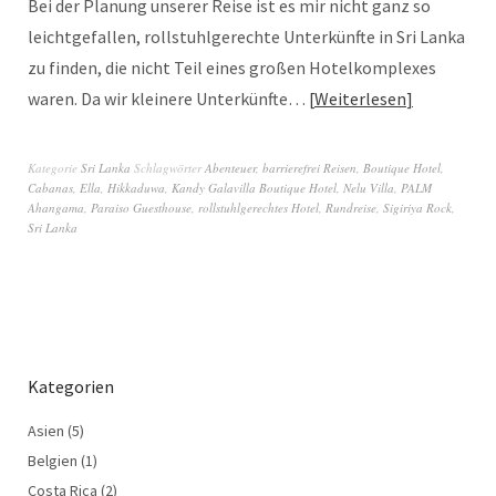
Bei der Planung unserer Reise ist es mir nicht ganz so
leichtgefallen, rollstuhlgerechte Unterkünfte in Sri Lanka
zu finden, die nicht Teil eines großen Hotelkomplexes
waren. Da wir kleinere Unterkünfte…
Weiterlesen
Kategorie
Sri Lanka
Schlagwörter
Abenteuer
,
barrierefrei Reisen
,
Boutique Hotel
,
Cabanas
,
Ella
,
Hikkaduwa
,
Kandy Galavilla Boutique Hotel
,
Nelu Villa
,
PALM
Ahangama
,
Paraiso Guesthouse
,
rollstuhlgerechtes Hotel
,
Rundreise
,
Sigiriya Rock
,
Sri Lanka
Kategorien
Asien
(5)
Belgien
(1)
Costa Rica
(2)