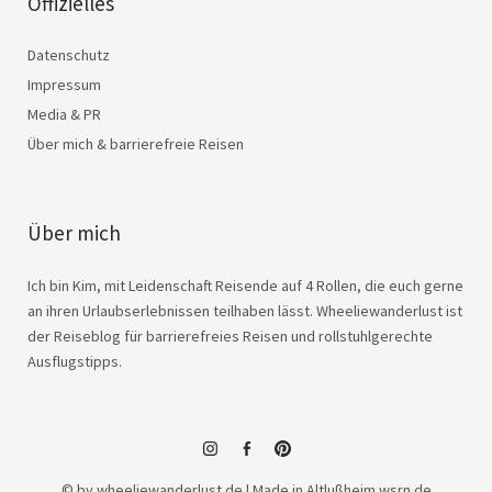
Offizielles
Datenschutz
Impressum
Media & PR
Über mich & barrierefreie Reisen
Über mich
Ich bin Kim, mit Leidenschaft Reisende auf 4 Rollen, die euch gerne
an ihren Urlaubserlebnissen teilhaben lässt. Wheeliewanderlust ist
der Reiseblog für barrierefreies Reisen und rollstuhlgerechte
Ausflugstipps.
instagram
facebook
© by wheeliewanderlust.de | Made in Altlußheim
wsrn.de