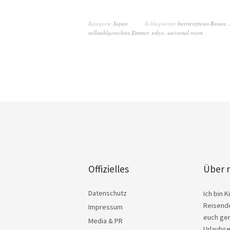
Kategorie
Japan
Schlagwörter
barrierefreies Reisen
,
rollstuhlgerechtes Zimmer
,
tokyo
,
universal room
Offizielles
Über 
Datenschutz
Ich bin 
Reisende
Impressum
euch ger
Media & PR
Urlaubse