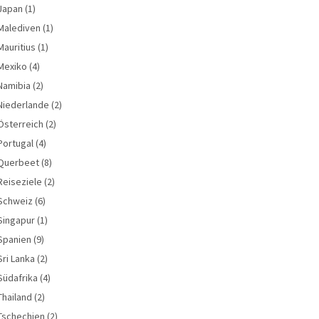
Japan
(1)
Malediven
(1)
Mauritius
(1)
Mexiko
(4)
Namibia
(2)
Niederlande
(2)
Österreich
(2)
Portugal
(4)
Querbeet
(8)
Reiseziele
(2)
Schweiz
(6)
Singapur
(1)
Spanien
(9)
Sri Lanka
(2)
Südafrika
(4)
Thailand
(2)
Tschechien
(2)