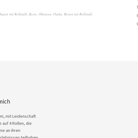
Japan mit Rollstuhl
,
Kyoto
,
Okinawa
,
Osaka
,
Reisen mit Rollstuhl
,
mich
Kim, mit Leidenschaft
 auf 4 Rollen, die
ne an ihren
rlebnissen teilhaben