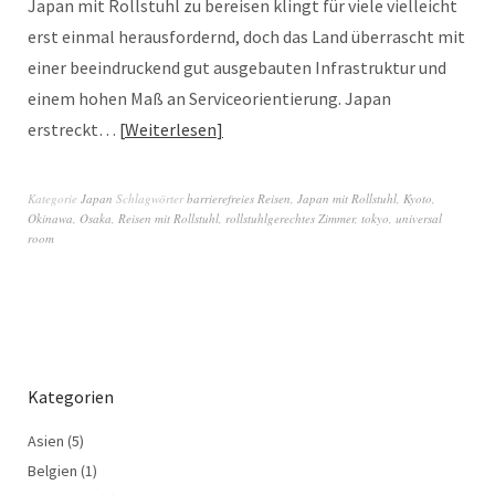
Japan mit Rollstuhl zu bereisen klingt für viele vielleicht
erst einmal herausfordernd, doch das Land überrascht mit
einer beeindruckend gut ausgebauten Infrastruktur und
einem hohen Maß an Serviceorientierung. Japan
erstreckt…
Weiterlesen
Kategorie
Japan
Schlagwörter
barrierefreies Reisen
,
Japan mit Rollstuhl
,
Kyoto
,
Okinawa
,
Osaka
,
Reisen mit Rollstuhl
,
rollstuhlgerechtes Zimmer
,
tokyo
,
universal
room
Kategorien
Asien
(5)
Belgien
(1)