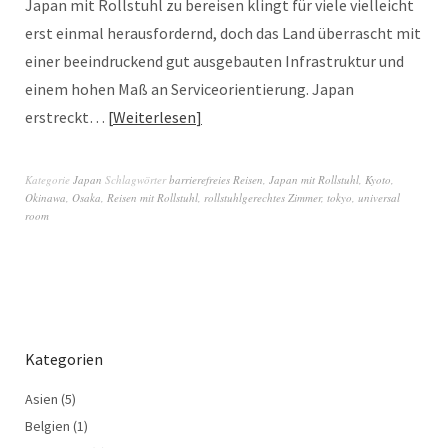
Japan mit Rollstuhl zu bereisen klingt für viele vielleicht
erst einmal herausfordernd, doch das Land überrascht mit
einer beeindruckend gut ausgebauten Infrastruktur und
einem hohen Maß an Serviceorientierung. Japan
erstreckt…
Weiterlesen
Kategorie
Japan
Schlagwörter
barrierefreies Reisen
,
Japan mit Rollstuhl
,
Kyoto
,
Okinawa
,
Osaka
,
Reisen mit Rollstuhl
,
rollstuhlgerechtes Zimmer
,
tokyo
,
universal
room
Kategorien
Asien
(5)
Belgien
(1)