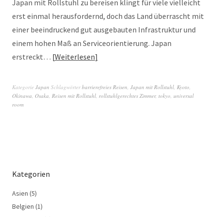
Japan mit Rollstuhl zu bereisen klingt für viele vielleicht
erst einmal herausfordernd, doch das Land überrascht mit
einer beeindruckend gut ausgebauten Infrastruktur und
einem hohen Maß an Serviceorientierung. Japan
erstreckt…
Weiterlesen
Kategorie
Japan
Schlagwörter
barrierefreies Reisen
,
Japan mit Rollstuhl
,
Kyoto
,
Okinawa
,
Osaka
,
Reisen mit Rollstuhl
,
rollstuhlgerechtes Zimmer
,
tokyo
,
universal
room
Kategorien
Asien
(5)
Belgien
(1)