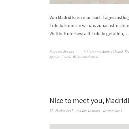
Von Madrid kann man auch Tagesausflüg
Toledo konnten wir uns zunächst nicht e
Weltkulturerbestadt Toledo gefallen,
Kategorie
Spanien
Schlagwörter
Ausflug Madrid
,
Fra
Spanien
,
Toledo
,
Weltkulturerbestadt
Nice to meet you, Madrid
17. Oktober 2017
von
Kim Lumelius
Kommentare 2