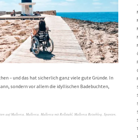
chen – und das hat sicherlich ganz viele gute Gründe. In
mann, sondern vor allem die idyllischen Badebuchten,
ten auf Mallorca
,
Mallorca
,
Mallorca mit Rollstuhl
,
Mallorca Reiseblog
,
Spanien
,