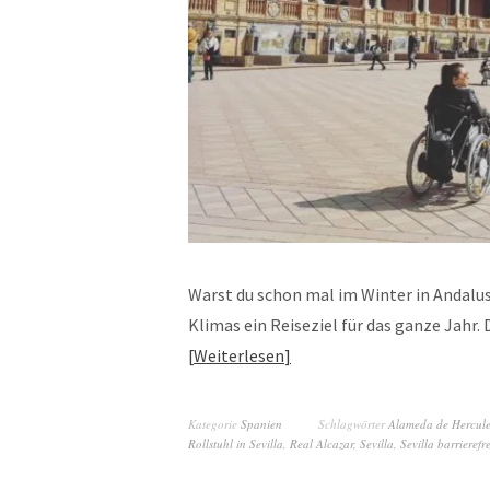
Warst du schon mal im Winter in Andalus
Klimas ein Reiseziel für das ganze Jahr.
Weiterlesen
Kategorie
Spanien
Schlagwörter
Alameda de Hercule
Rollstuhl in Sevilla
,
Real Alcazar
,
Sevilla
,
Sevilla barrierefre