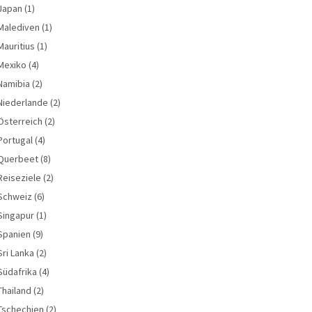
Japan
(1)
Malediven
(1)
Mauritius
(1)
Mexiko
(4)
Namibia
(2)
Niederlande
(2)
Österreich
(2)
Portugal
(4)
Querbeet
(8)
Reiseziele
(2)
Schweiz
(6)
Singapur
(1)
Spanien
(9)
Sri Lanka
(2)
Südafrika
(4)
Thailand
(2)
Tschechien
(2)