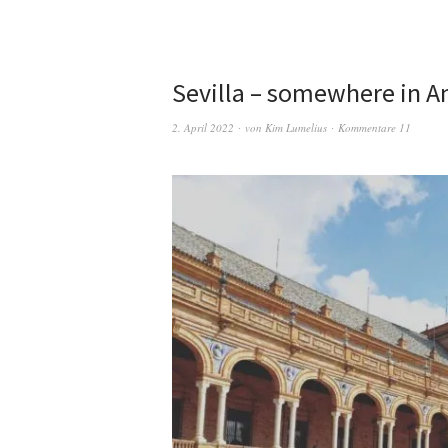
Sevilla – somewhere in A
2. April 2022
von
Kim Lumelius
Kommentare 11