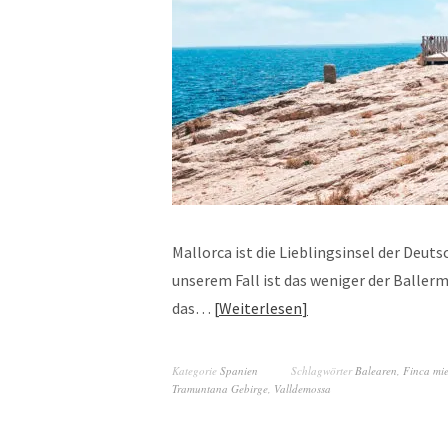
Mallorca ist die Lieblingsinsel der Deuts
unserem Fall ist das weniger der Baller
das…
Weiterlesen
Kategorie
Spanien
Schlagwörter
Balearen
,
Finca mie
Tramuntana Gebirge
,
Valldemossa