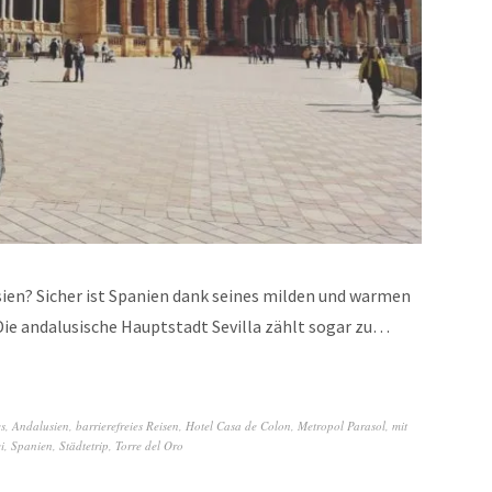
ien? Sicher ist Spanien dank seines milden und warmen
 Die andalusische Hauptstadt Sevilla zählt sogar zu…
s
,
Andalusien
,
barrierefreies Reisen
,
Hotel Casa de Colon
,
Metropol Parasol
,
mit
i
,
Spanien
,
Städtetrip
,
Torre del Oro