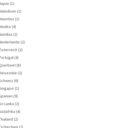
Japan
(1)
Malediven
(1)
Mauritius
(1)
Mexiko
(4)
Namibia
(2)
Niederlande
(2)
Österreich
(2)
Portugal
(4)
Querbeet
(8)
Reiseziele
(2)
Schweiz
(6)
Singapur
(1)
Spanien
(9)
Sri Lanka
(2)
Südafrika
(4)
Thailand
(2)
Tschechien
(2)