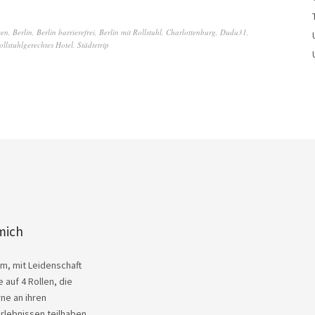
sen
,
Berlin
,
Berlin barrierefrei
,
Berlin mit Rollstuhl
,
Charlottenburg
,
Dudu31
,
ollstuhlgerechtes Hotel
,
Städtetrip
mich
Kim, mit Leidenschaft
 auf 4 Rollen, die
ne an ihren
rlebnissen teilhaben