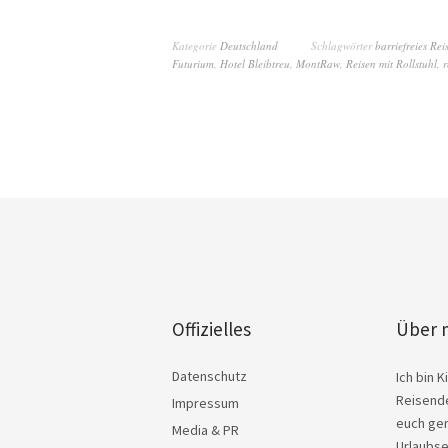
Kategorie
Deutschland
Schlagwörter
barriefreies Rei
Futurium
,
Hotel Bleibtreu
,
MontRaw
,
Reisen mit Rollstuhl
,
r
Offizielles
Über 
Datenschutz
Ich bin 
Reisende
Impressum
euch ger
Media & PR
Urlaubse