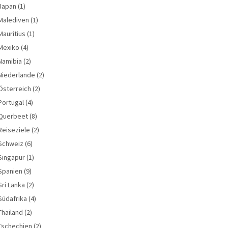
Japan
(1)
Malediven
(1)
Mauritius
(1)
Mexiko
(4)
Namibia
(2)
Niederlande
(2)
Österreich
(2)
Portugal
(4)
Querbeet
(8)
Reiseziele
(2)
Schweiz
(6)
Singapur
(1)
Spanien
(9)
Sri Lanka
(2)
Südafrika
(4)
Thailand
(2)
Tschechien
(2)