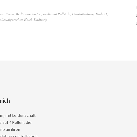
sen
,
Berlin
,
Berlin barrierefrei
,
Berlin mit Rollstuhl
,
Charlottenburg
,
Dudu31
,
ollstuhlgerechtes Hotel
,
Städtetrip
mich
Kim, mit Leidenschaft
 auf 4 Rollen, die
ne an ihren
rlebnissen teilhaben