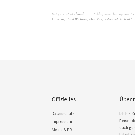
Kategorie
Deutschland
Schlagwörter
barriefreies Rei
Futurium
,
Hotel Bleibtreu
,
MontRaw
,
Reisen mit Rollstuhl
,
r
Offizielles
Über 
Datenschutz
Ich bin 
Reisende
Impressum
euch ger
Media & PR
Urlaubse