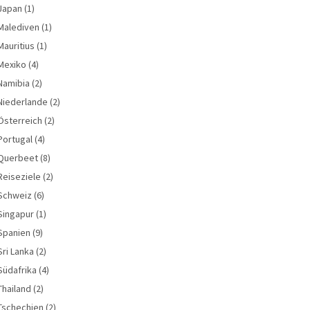
Japan
(1)
Malediven
(1)
Mauritius
(1)
Mexiko
(4)
Namibia
(2)
Niederlande
(2)
Österreich
(2)
Portugal
(4)
Querbeet
(8)
Reiseziele
(2)
Schweiz
(6)
Singapur
(1)
Spanien
(9)
Sri Lanka
(2)
Südafrika
(4)
Thailand
(2)
Tschechien
(2)