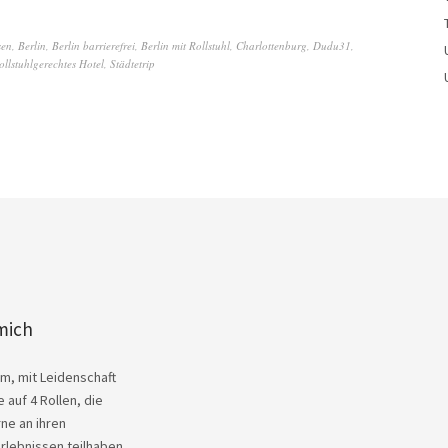
sen
,
Berlin
,
Berlin barrierefrei
,
Berlin mit Rollstuhl
,
Charlottenburg
,
Dudu31
,
ollstuhlgerechtes Hotel
,
Städtetrip
mich
Kim, mit Leidenschaft
 auf 4 Rollen, die
ne an ihren
rlebnissen teilhaben