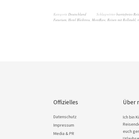
Kategorie
Deutschland
Schlagwörter
barriefreies Rei
Futurium
,
Hotel Bleibtreu
,
MontRaw
,
Reisen mit Rollstuhl
,
r
Offizielles
Über 
Datenschutz
Ich bin 
Reisende
Impressum
euch ger
Media & PR
Urlaubse