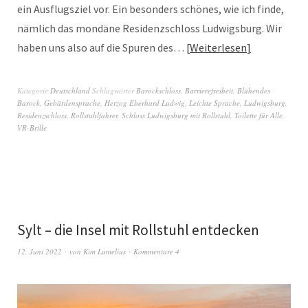
ein Ausflugsziel vor. Ein besonders schönes, wie ich finde,
nämlich das mondäne Residenzschloss Ludwigsburg. Wir
haben uns also auf die Spuren des…
Weiterlesen
Kategorie
Deutschland
Schlagwörter
Barockschloss
,
Barrierefreiheit
,
Blühendes
Barock
,
Gebärdensprache
,
Herzog Eberhard Ludwig
,
Leichte Sprache
,
Ludwigsburg
,
Residenzschloss
,
Rollstuhlfahrer
,
Schloss Ludwigsburg mit Rollstuhl
,
Toilette für Alle
,
VR-Brille
Sylt – die Insel mit Rollstuhl entdecken
12. Juni 2022
von
Kim Lumelius
Kommentare 4