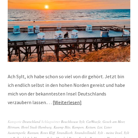
Ach Sylt, ich habe schon so viel von dir gehört. Jetzt bin
ich endlich selbst in den hohen Norden gereist und habe
mich von der bekanntesten Insel Deutschlands
verzaubern lassen.…
Weiterlesen
Kategorie
Deutschland
Schlagwörter
Beachhouse Sylt
,
CatWeazle
,
Gosch am Meer
,
Hörnum
,
Hotel Stadt Hamburg
,
Kaamp Hüs
,
Kampen
,
Keitum
,
List
,
Lister
Austernperle
,
Rantum
,
Rotes Kliff
,
Strandkorb
,
Strandrollstuhl
,
Sylt - meine Insel
,
Sylt