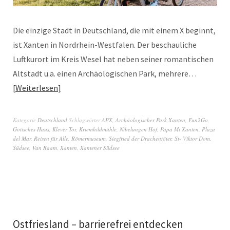
Die einzige Stadt in Deutschland, die mit einem X beginnt,
ist Xanten in Nordrhein-Westfalen. Der beschauliche
Luftkurort im Kreis Wesel hat neben seiner romantischen
Altstadt u.a. einen Archäologischen Park, mehrere…
Weiterlesen
Kategorie
Deutschland
Schlagwörter
APX
,
Archäologischer Park Xanten
,
Fun2Go
,
Gotisches Haus
,
Klever Tor
,
Kriemhildmühle
,
Nibelungen Hof
,
Papa Mi Xanten
,
Plaza
del Mar
,
Reisen für Alle
,
Römermuseum
,
Siegfried der Drachentöter
,
St- Viktor Dom
,
Südsee
,
Van Raam
,
Xanten
,
Xantener Südsee
Ostfriesland – barrierefrei entdecken