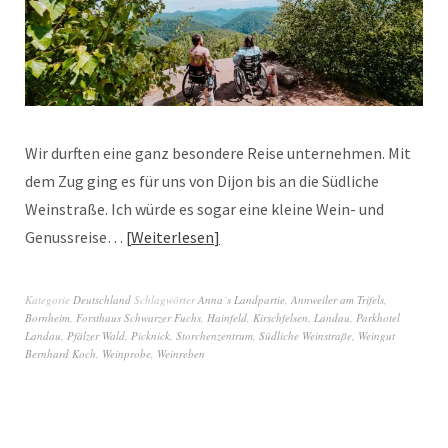
Wir durften eine ganz besondere Reise unternehmen. Mit
dem Zug ging es für uns von Dijon bis an die Südliche
Weinstraße. Ich würde es sogar eine kleine Wein- und
Genussreise…
Weiterlesen
Kategorie
Deutschland
Schlagwörter
Anna´s Landpartie
,
Annweiler am Trifels
,
Bornheim
,
Forsthaus Schwarzer Fuchs
,
Hainfeld
,
Kirschfelsen
,
Landau
,
Parkhotel
Landau
,
Pfälzer Wald
,
Picknick
,
Storchenzentrum
,
Südliche Weinstraße
,
Weingut
Bernhard Koch
,
Weinprobe
,
Weinreben