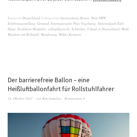
Kategorie
Deutschland
Schlagwörter
barrierefreies Reisen
,
Dein NRW
,
Erlebnisausstellung
,
Gemünd
,
Internationaler Platz Vogelsang
,
Nationalpark Eifel
,
Natur
,
Nordrhein-Westfalen
,
rollstuhlgerecht
,
Schleiden
,
Urlaub in Deutschland
,
Wald
,
Wandern mit Rollstuhl
,
Wanderweg
,
Wilder Kermeter
Der barrierefreie Ballon – eine
Heißluftballonfahrt für Rollstuhlfahrer
24. Oktober 2021
von
Kim Lumelius
Kommentare 4