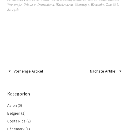
Weinstraße
,
Urlaub in Deutschland
,
Wachenheim
,
Weinstraße
,
Weinstube
,
Zum Wohl
die Pfalz
Vorherige Artikel
Nächste Artikel
Kategorien
Asien
(5)
Belgien
(1)
Costa Rica
(2)
Dänemark
(1)