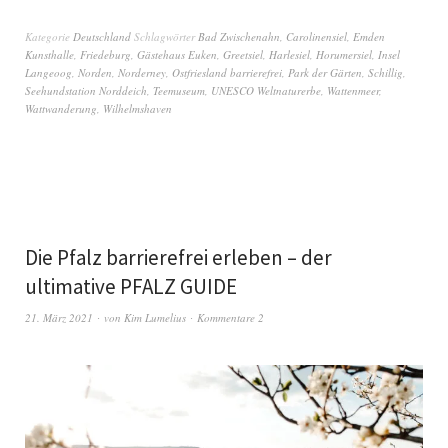
Kategorie
Deutschland
Schlagwörter
Bad Zwischenahn
,
Carolinensiel
,
Emden
Kunsthalle
,
Friedeburg
,
Gästehaus Euken
,
Greetsiel
,
Harlesiel
,
Horumersiel
,
Insel
Langeoog
,
Norden
,
Norderney
,
Ostfriesland barrierefrei
,
Park der Gärten
,
Schillig
,
Seehundstation Norddeich
,
Teemuseum
,
UNESCO Weltnaturerbe
,
Wattenmeer
,
Wattwanderung
,
Wilhelmshaven
Die Pfalz barrierefrei erleben – der
ultimative PFALZ GUIDE
21. März 2021
von
Kim Lumelius
Kommentare 2