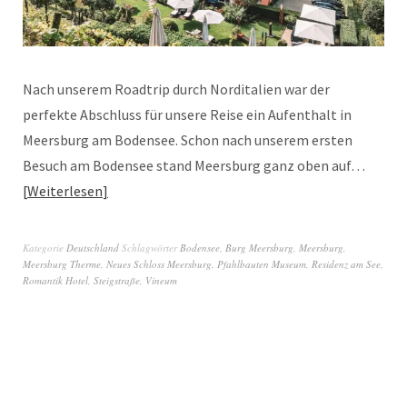
Nach unserem Roadtrip durch Norditalien war der
perfekte Abschluss für unsere Reise ein Aufenthalt in
Meersburg am Bodensee. Schon nach unserem ersten
Besuch am Bodensee stand Meersburg ganz oben auf…
Weiterlesen
Kategorie
Deutschland
Schlagwörter
Bodensee
,
Burg Meersburg
,
Meersburg
,
Meersburg Therme
,
Neues Schloss Meersburg
,
Pfahlbauten Museum
,
Residenz am See
,
Romantik Hotel
,
Steigstraße
,
Vineum