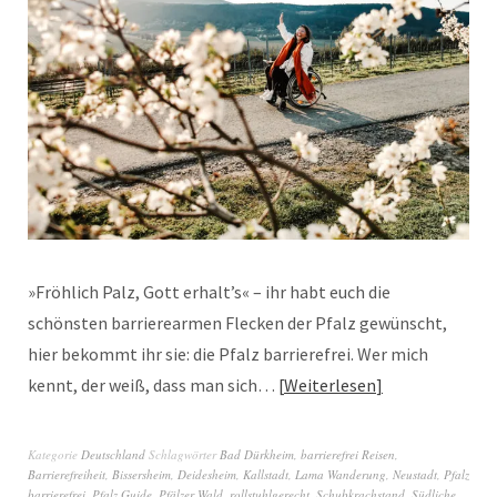
»Fröhlich Palz, Gott erhalt’s« – ihr habt euch die
schönsten barrierearmen Flecken der Pfalz gewünscht,
hier bekommt ihr sie: die Pfalz barrierefrei. Wer mich
kennt, der weiß, dass man sich…
Weiterlesen
Kategorie
Deutschland
Schlagwörter
Bad Dürkheim
,
barrierefrei Reisen
,
Barrierefreiheit
,
Bissersheim
,
Deidesheim
,
Kallstadt
,
Lama Wanderung
,
Neustadt
,
Pfalz
barrierefrei
,
Pfalz Guide
,
Pfälzer Wald
,
rollstuhlgerecht
,
Schubkrachstand
,
Südliche