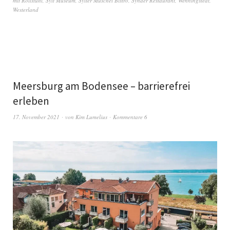
mit Rollstuhl
,
Sylt Museum
,
Sylter Muschel Bistro
,
Synder Restaurant
,
Wenningstedt
,
Westerland
Meersburg am Bodensee – barrierefrei
erleben
17. November 2021
von
Kim Lumelius
Kommentare 6