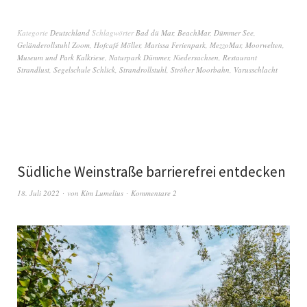
Kategorie
Deutschland
Schlagwörter
Bad dü Mar
,
BeachMar
,
Dümmer See
,
Geländerollstuhl Zoom
,
Hofcafé Möller
,
Marissa Ferienpark
,
MezzoMar
,
Moorwelten
,
Museum und Park Kalkriese
,
Naturpark Dümmer
,
Niedersachsen
,
Restaurant
Strandlust
,
Segelschule Schlick
,
Strandrollstuhl
,
Ströher Moorbahn
,
Varusschlacht
Südliche Weinstraße barrierefrei entdecken
18. Juli 2022
von
Kim Lumelius
Kommentare 2