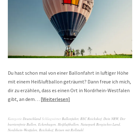
Du hast schon mal von einer Ballonfahrt in luftiger Höhe
mit einem Heißluftballon geträumt? Dann freue ich mich,
dir zu erzählen, dass es einen Ort in Nordrhein-Westfalen
gibt, an dem…
Weiterlesen
Kategorie
Deutschland
Schlagwörter
Ballonfahrt
,
BSC Reichshof
,
Dein NRW
,
Der
barrierefreie Ballon
,
Eckenhagen
,
Heißluftballon
,
Naturpark Bergisches Land
,
Nordrhein-Westfalen
,
Reichshof
,
Reisen mit Rollstuhl